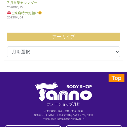
7 月営業カレンダー
2026/06/15
ご来店時のお願い
2023/04/04
アーカイブ
Top
ボデーショップ丹野
お車の修理・板金・塗装・車検・整備
愛車のトータルサポート安全で快適なCARライフをご提供
〒990-2316 山形県山形市片谷地482−6