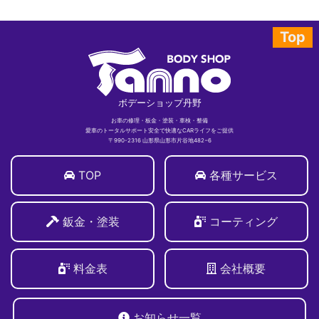
Top
ボデーショップ丹野
お車の修理・板金・塗装・車検・整備
愛車のトータルサポート安全で快適なCARライフをご提供
〒990-2316 山形県山形市片谷地482−6
TOP
各種サービス
鈑金・塗装
コーティング
料金表
会社概要
お知らせ一覧