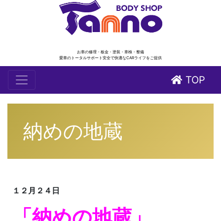
お車の修理・板金・塗装・車検・整備
愛車のトータルサポート安全で快適なCARライフをご提供
TOP
納めの地蔵
１２月２４日
「納めの地蔵」