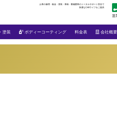
お車の修理・板金・塗装・車検・整備
愛車のトータルサポート安全で
快適なCARライフをご提供
・塗装
ボディーコーティング
料金表
会社概