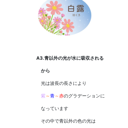
A3.青以外の光が水に吸収される
から
光は波長の長さにより
紫
～
青
～
赤
のグラデーションに
なっています
その中で青以外の色の光は