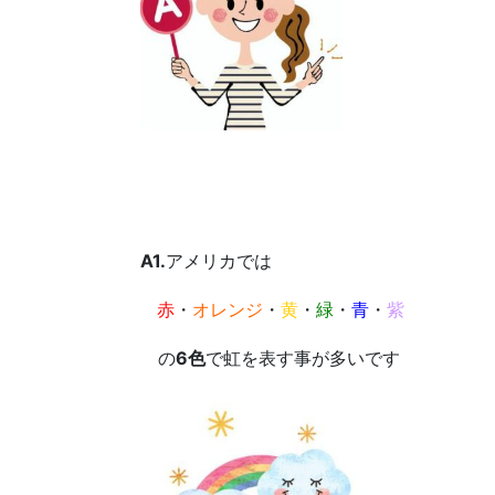
A1.
アメリカでは
赤
・
オレンジ
・
黄
・
緑
・
青
・
紫
の
6色
で虹を表す事が多いです