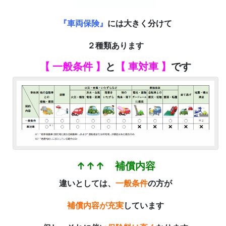
『車両保険』
には大きく分けて
２
種類あります
【 一般条件 】
と
【 車対車 】
です
↑↑↑ 補償内容
違いとしては、
一般条件
の方が
補償内容が充実
しています