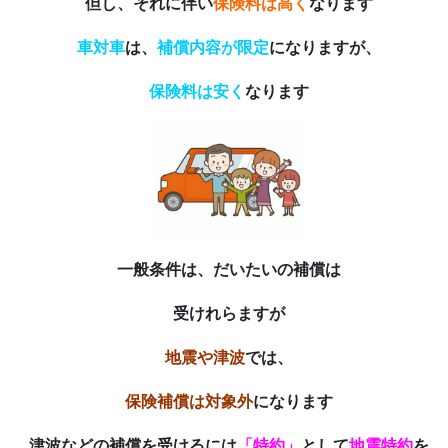
但し、それに伴い
保険料は高く
なります
車対車
は、
補償内容が限定
になりますが、
保険料は安く
なります
一般条件は、だいたいの補償は
受けれらますが
地震や津波
では、
保険補償は対象外
になります
津波などの補償を受けるには
「特約」
として
地震特約
を