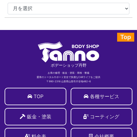
Top
ボデーショップ丹野
お車の修理・板金・塗装・車検・整備
愛車のトータルサポート安全で快適なCARライフをご提供
〒990-2316 山形県山形市片谷地482−6
TOP
各種サービス
鈑金・塗装
コーティング
料金表
会社概要