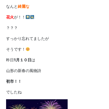
なんと
綺麗な
花火
が！！
？？？
すっかり忘れてましたが
そうです！
昨日
1月１０日
は
山形の新春の風物詩
初市！！
でしたね