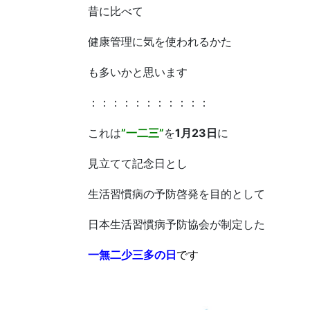
昔に比べて
健康管理に気を使われるかた
も多いかと思います
：：：：：：：：：：：
これは
”一二三”
を
1月23日
に
見立てて記念日とし
生活習慣病の予防啓発を目的として
日本生活習慣病予防協会が制定した
一無二少三多の日
です