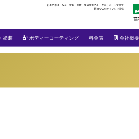
お車の修理・板金・塗装・車検・整備
愛車のトータルサポート安全で
快適なCARライフをご提供
・塗装
ボディーコーティング
料金表
会社概