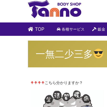
TOP
各種サービス
鈑金
一無二少三多
↑↑↑↑
こちら分かりますか？