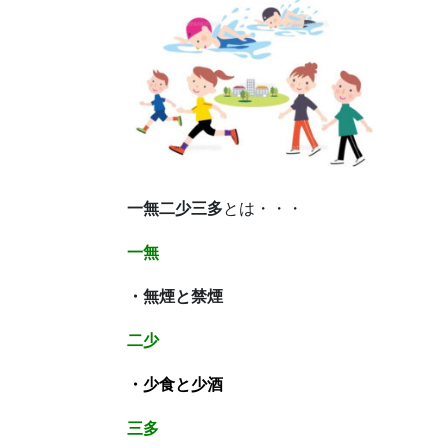
一無二少三多
とは・・・
一無
・無煙と禁煙
二少
・少食と少酒
三多