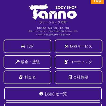
Top
ボデーショップ丹野
お車の修理・板金・塗装・車検・整備
愛車のトータルサポート安全で快適なCARライフをご提供
〒990-2316 山形県山形市片谷地482−6
TOP
各種サービス
鈑金・塗装
コーティング
料金表
会社概要
お知らせ一覧