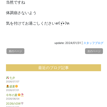
当然ですね
体調崩さないよう
気を付けてお過ごしくださいฅʕ•̫͡•ʔฅ
update: 2024/01/31
|
スタッフブログ
前のページ
次のページ
最近のブログ記事
七夕
2026/07/07
盛夏
2026/07/01
今年の夏
2026/06/04
2026のGW