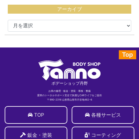
アーカイブ
Top
ボデーショップ丹野
お車の修理・板金・塗装・車検・整備
愛車のトータルサポート安全で快適なCARライフをご提供
〒990-2316 山形県山形市片谷地482−6
TOP
各種サービス
鈑金・塗装
コーティング