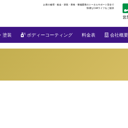
お車の修理・板金・塗装・車検・整備
愛車のトータルサポート安全で
快適なCARライフをご提供
・塗装
ボディーコーティング
料金表
会社概