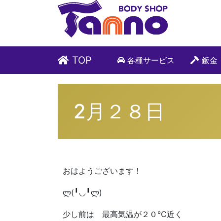
TOP
各種サービス
鈑金
2月２８日
おはようございます！
ლ(╹◡╹ლ)
少し前は 最高気温が２０℃近く