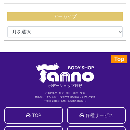
アーカイブ
Top
ボデーショップ丹野
お車の修理・板金・塗装・車検・整備
愛車のトータルサポート安全で快適なCARライフをご提供
〒990-2316 山形県山形市片谷地482−6
TOP
各種サービス