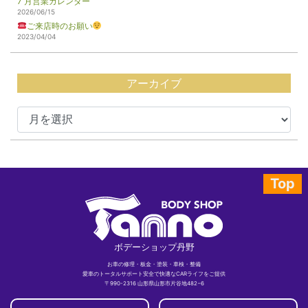
7 月営業カレンダー
2026/06/15
ご来店時のお願い
2023/04/04
アーカイブ
Top
ボデーショップ丹野
お車の修理・板金・塗装・車検・整備
愛車のトータルサポート安全で快適なCARライフをご提供
〒990-2316 山形県山形市片谷地482−6