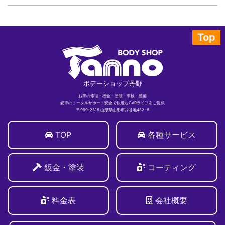
Top
ボデーショップ丹野
お車の修理・板金・塗装・車検・整備
愛車のトータルサポート安全で快適なCARライフをご提供
〒990-2316 山形県山形市片谷地482−6
TOP
各種サービス
鈑金・塗装
コーティング
料金表
会社概要