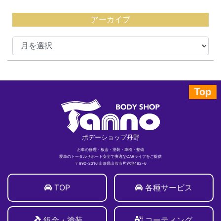
アーカイブ
Top
ボデーショップ丹野
お車の修理・板金・塗装・車検・整備
愛車のトータルサポート安全で快適なCARライフをご提供
〒990-2316 山形県山形市片谷地482−6
TOP
各種サービス
鈑金・塗装
コーティング