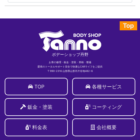
Top
ボデーショップ丹野
お車の修理・板金・塗装・車検・整備
愛車のトータルサポート安全で快適なCARライフをご提供
〒990-2316 山形県山形市片谷地482−6
TOP
各種サービス
鈑金・塗装
コーティング
料金表
会社概要