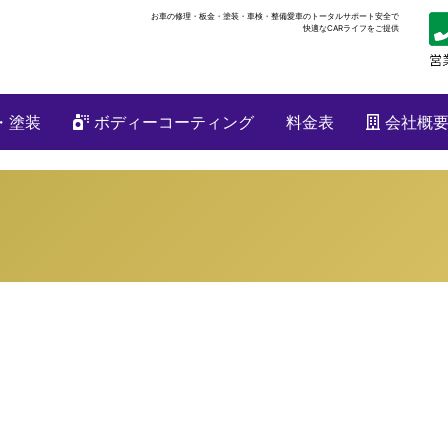
お車の修理・板金・塗装・車検・整備
愛車のトータルサポート安全で
快適なCARライフをご提供
・塗装
ボディーコーティング
料金表
会社概