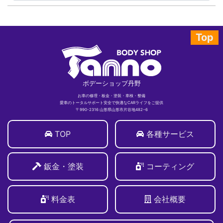
Top
ボデーショップ丹野
お車の修理・板金・塗装・車検・整備
愛車のトータルサポート安全で快適なCARライフをご提供
〒990-2316 山形県山形市片谷地482−6
TOP
各種サービス
鈑金・塗装
コーティング
料金表
会社概要