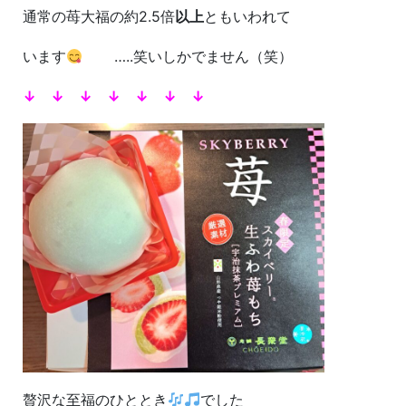
通常の苺大福の約2.5倍
以上
ともいわれて
います
…..笑いしかでません（笑）
↓ ↓ ↓ ↓ ↓ ↓ ↓
贅沢な至福のひととき
でした