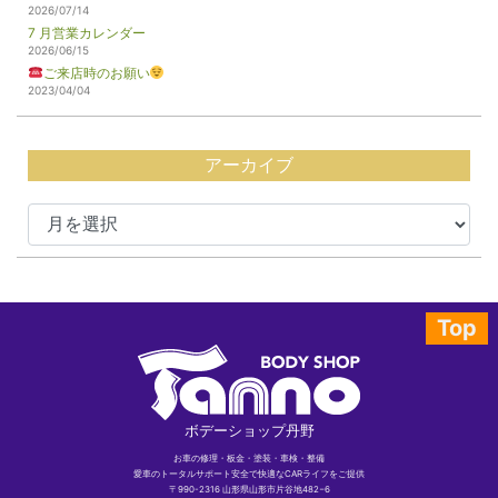
2026/07/14
7 月営業カレンダー
2026/06/15
ご来店時のお願い
2023/04/04
アーカイブ
Top
ボデーショップ丹野
お車の修理・板金・塗装・車検・整備
愛車のトータルサポート安全で快適なCARライフをご提供
〒990-2316 山形県山形市片谷地482−6