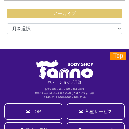
アーカイブ
Top
ボデーショップ丹野
お車の修理・板金・塗装・車検・整備
愛車のトータルサポート安全で快適なCARライフをご提供
〒990-2316 山形県山形市片谷地482−6
TOP
各種サービス