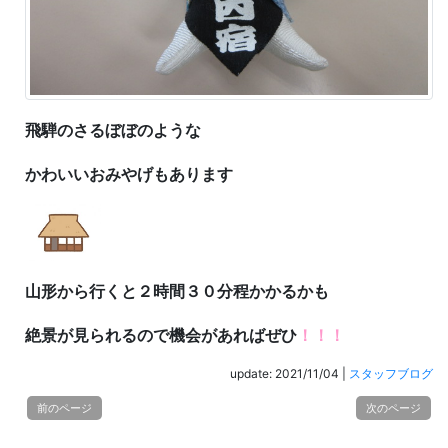
飛騨のさるぼぼのような
かわいいおみやげもあります
山形から行くと
２時間３０分程かかるかも
絶景が見られるので
機会があればぜひ
！！！
update: 2021/11/04
|
スタッフブログ
前のページ
次のページ