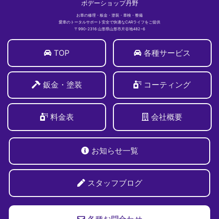
ボデーショップ丹野
お車の修理・板金・塗装・車検・整備
愛車のトータルサポート安全で快適なCARライフをご提供
〒990-2316 山形県山形市片谷地482−6
TOP
各種サービス
鈑金・塗装
コーティング
料金表
会社概要
お知らせ一覧
スタッフブログ
各種お問合わせ