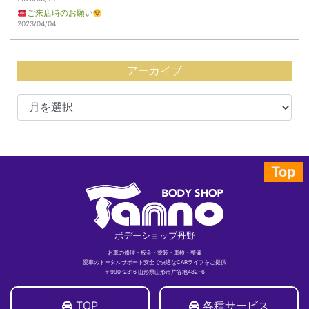
ご来店時のお願い
2023/04/04
アーカイブ
Top
ボデーショップ丹野
お車の修理・板金・塗装・車検・整備
愛車のトータルサポート安全で快適なCARライフをご提供
〒990-2316 山形県山形市片谷地482−6
TOP
各種サービス