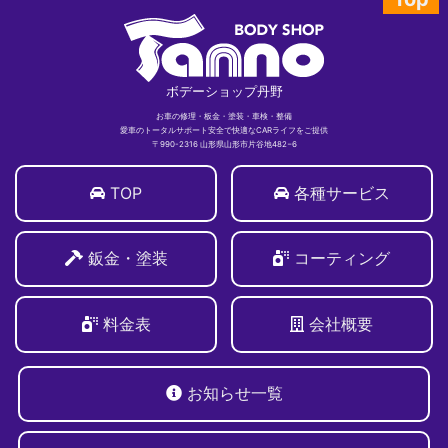
ボデーショップ丹野
お車の修理・板金・塗装・車検・整備
愛車のトータルサポート安全で快適なCARライフをご提供
〒990-2316 山形県山形市片谷地482−6
TOP
各種サービス
鈑金・塗装
コーティング
料金表
会社概要
お知らせ一覧