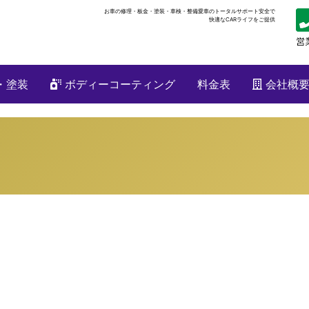
お車の修理・板金・塗装・車検・整備
愛車のトータルサポート安全で
快適なCARライフをご提供
・塗装
ボディーコーティング
料金表
会社概