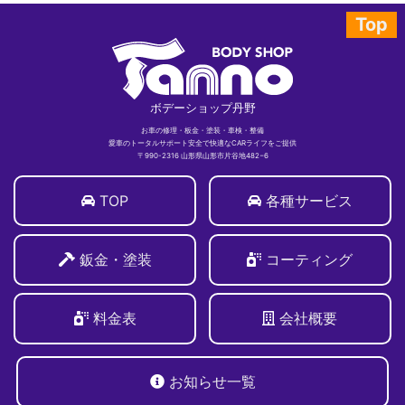
Top
ボデーショップ丹野
お車の修理・板金・塗装・車検・整備
愛車のトータルサポート安全で快適なCARライフをご提供
〒990-2316 山形県山形市片谷地482−6
TOP
各種サービス
鈑金・塗装
コーティング
料金表
会社概要
お知らせ一覧