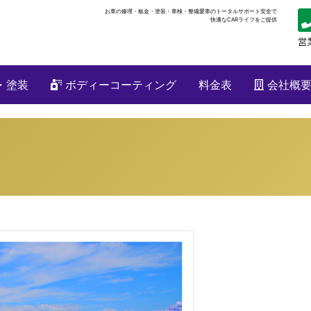
お車の修理・板金・塗装・車検・整備
愛車のトータルサポート安全で
快適なCARライフをご提供
・塗装
ボディーコーティング
料金表
会社概