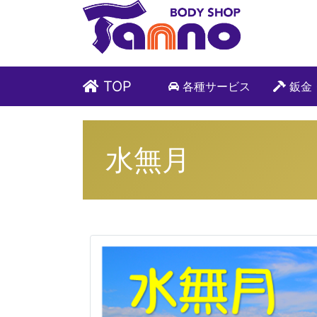
TOP
各種サービス
鈑金
水無月