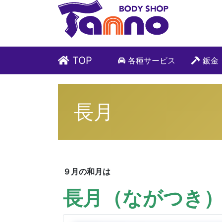
TOP
各種サービス
鈑金
長月
９月の和月は
長月（ながつき