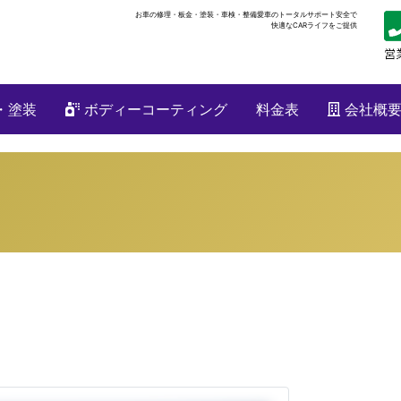
お車の修理・板金・塗装・車検・整備
愛車のトータルサポート安全で
快適なCARライフをご提供
・塗装
ボディーコーティング
料金表
会社概
）