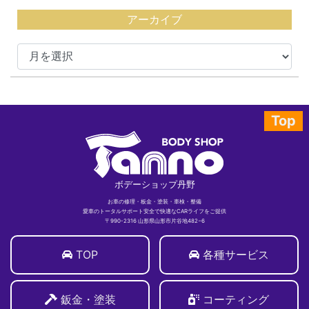
アーカイブ
Top
ボデーショップ丹野
お車の修理・板金・塗装・車検・整備
愛車のトータルサポート安全で快適なCARライフをご提供
〒990-2316 山形県山形市片谷地482−6
TOP
各種サービス
鈑金・塗装
コーティング