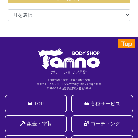
Top
ボデーショップ丹野
お車の修理・板金・塗装・車検・整備
愛車のトータルサポート安全で快適なCARライフをご提供
〒990-2316 山形県山形市片谷地482−6
TOP
各種サービス
鈑金・塗装
コーティング