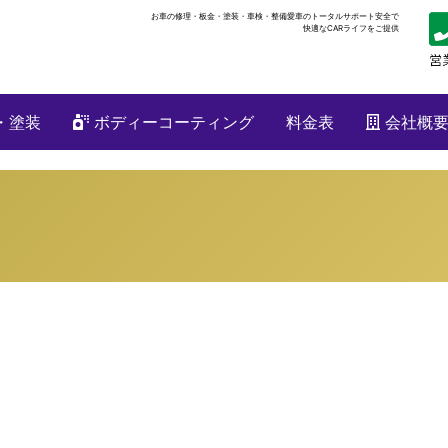
お車の修理・板金・塗装・車検・整備
愛車のトータルサポート安全で
快適なCARライフをご提供
・塗装
ボディーコーティング
料金表
会社概