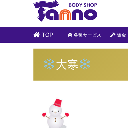
TOP
各種サービス
鈑金
大寒