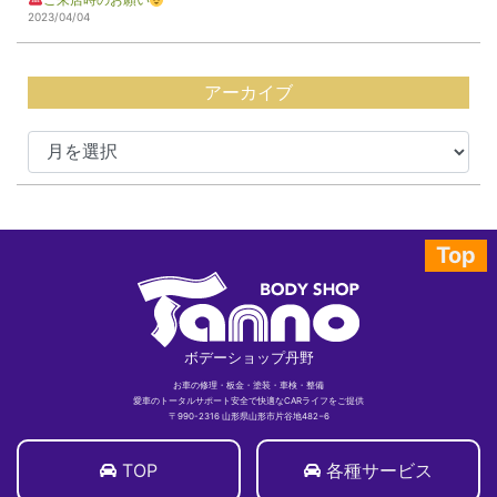
2023/04/04
アーカイブ
Top
ボデーショップ丹野
お車の修理・板金・塗装・車検・整備
愛車のトータルサポート安全で快適なCARライフをご提供
〒990-2316 山形県山形市片谷地482−6
TOP
各種サービス