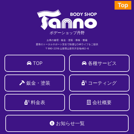
Top
ボデーショップ丹野
お車の修理・板金・塗装・車検・整備
愛車のトータルサポート安全で快適なCARライフをご提供
〒990-2316 山形県山形市片谷地482−6
TOP
各種サービス
鈑金・塗装
コーティング
料金表
会社概要
お知らせ一覧