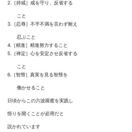
2.［持戒］戒を守り、反省する
こと
3.［忍辱］不平不満を言わず耐え
忍ぶこと
4.［精進］精進努力すること
5.［禅定］心を安定させ反省する
こと
6.［智彗］真実を見る智彗を
働かせること
日頃からこの六波羅蜜を実践し
悟りを開くことが必用だと
説かれています