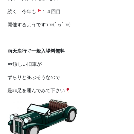
続く 今年も
１４回目
開催するようですｮ☜(ﾟヮﾟ☜)
雨天決行
で
一般入場料無料
珍しい旧車が
ずらりと並ぶそうなので
是非足を運んでみて下さい