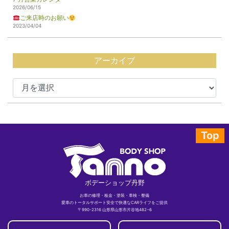
2026/06/15
ご来店時のお願い
2023/04/04
アーカイブ
Top
ボデーショップ丹野
お車の修理・板金・塗装・車検・整備
愛車のトータルサポート安全で快適なCARライフをご提供
〒990-2316 山形県山形市片谷地482−6