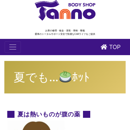
お車の修理・板金・塗装・車検・整備
愛車のトータルサポート安全で快適なCARライフをご提供
TOP
夏でも…
ﾎｯﾄ
夏は熱いものが腹の薬