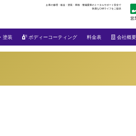
お車の修理・板金・塗装・車検・整備
愛車のトータルサポート安全で
快適なCARライフをご提供
・塗装
ボディーコーティング
料金表
会社概