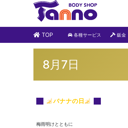
TOP
各種サービス
鈑金
8月7日
バナナの日
梅雨明けとともに