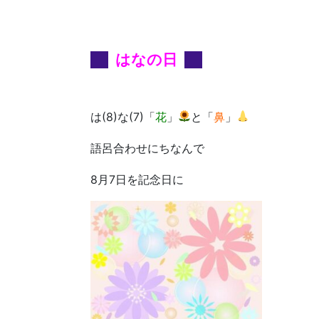
はなの日
は(8)な(7)「
花
」
と「
鼻
」
語呂合わせにちなんで
8月7日を記念日に