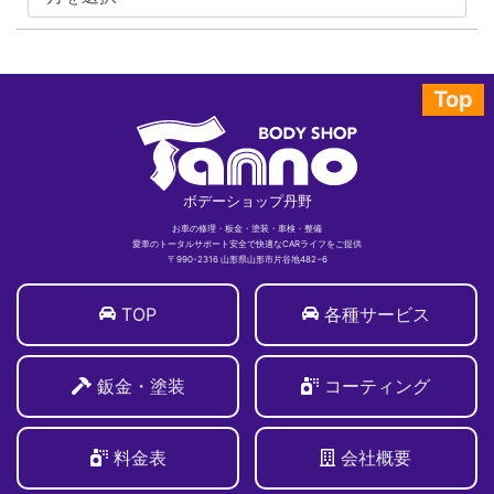
Top
ボデーショップ丹野
お車の修理・板金・塗装・車検・整備
愛車のトータルサポート安全で快適なCARライフをご提供
〒990-2316 山形県山形市片谷地482−6
TOP
各種サービス
鈑金・塗装
コーティング
料金表
会社概要