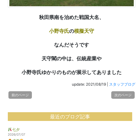
秋田県南を治めた戦国大名、
小野寺氏
の
模擬天守
なんだそうです
天守閣の中は、伝統産業や
小野寺氏ゆかりのものが展示してありました
update: 2021/08/19
|
スタッフブログ
前のページ
次のページ
最近のブログ記事
七夕
2026/07/07