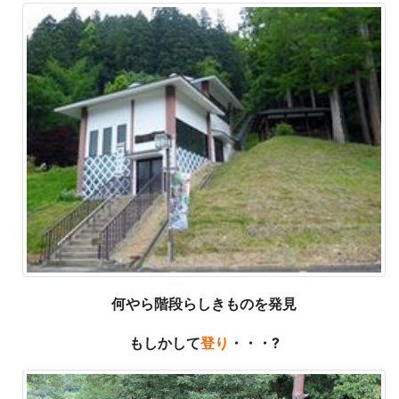
何やら階段らしきものを発見
もしかして
登り
・・・?