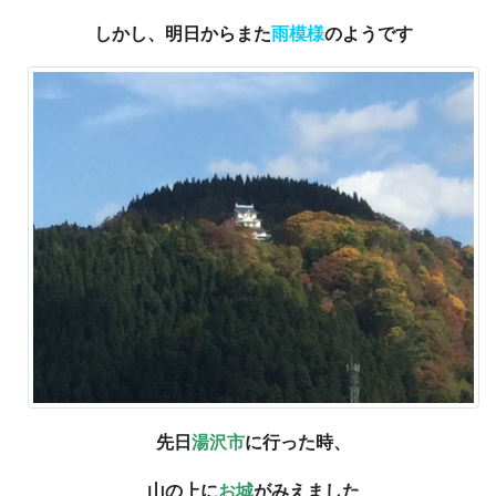
しかし、明日からまた
雨模様
のようです
先日
湯沢市
に行った時、
山の上に
お城
がみえました