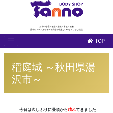
お車の修理・板金・塗装・車検・整備
愛車のトータルサポート安全で快適なCARライフをご提供
TOP
稲庭城 ～秋田県湯
沢市～
今日は久しぶりに昼頃から
晴れ
てきました