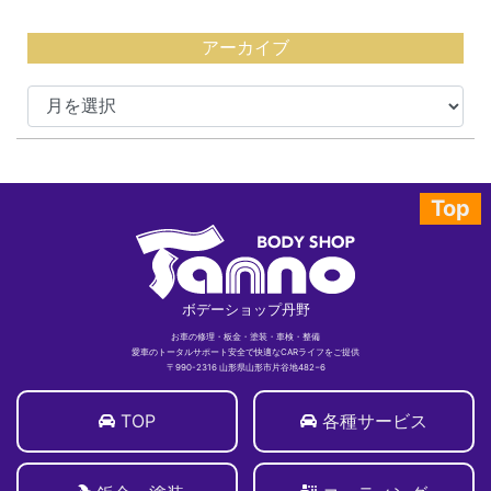
アーカイブ
Top
ボデーショップ丹野
お車の修理・板金・塗装・車検・整備
愛車のトータルサポート安全で快適なCARライフをご提供
〒990-2316 山形県山形市片谷地482−6
TOP
各種サービス