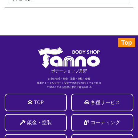
Top
ボデーショップ丹野
お車の修理・板金・塗装・車検・整備
愛車のトータルサポート安全で快適なCARライフをご提供
〒990-2316 山形県山形市片谷地482−6
TOP
各種サービス
鈑金・塗装
コーティング