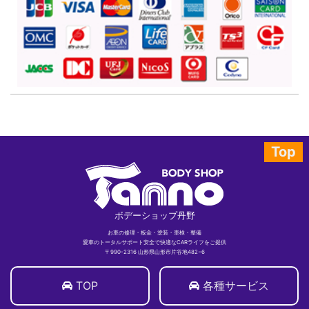
Top
ボデーショップ丹野
お車の修理・板金・塗装・車検・整備
愛車のトータルサポート安全で快適なCARライフをご提供
〒990-2316 山形県山形市片谷地482−6
TOP
各種サービス