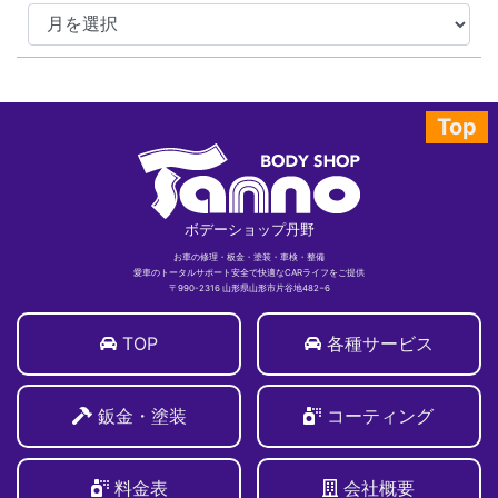
Top
ボデーショップ丹野
お車の修理・板金・塗装・車検・整備
愛車のトータルサポート安全で快適なCARライフをご提供
〒990-2316 山形県山形市片谷地482−6
TOP
各種サービス
鈑金・塗装
コーティング
料金表
会社概要