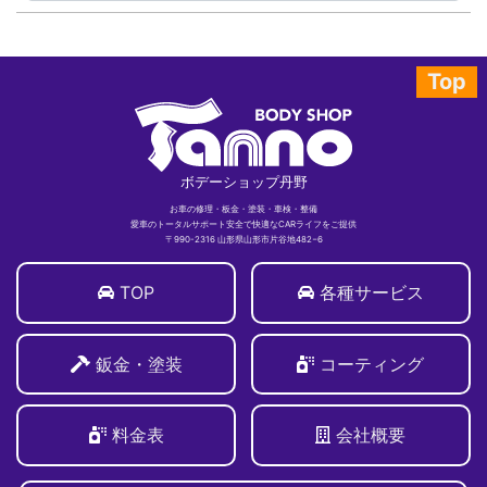
Top
ボデーショップ丹野
お車の修理・板金・塗装・車検・整備
愛車のトータルサポート安全で快適なCARライフをご提供
〒990-2316 山形県山形市片谷地482−6
TOP
各種サービス
鈑金・塗装
コーティング
料金表
会社概要