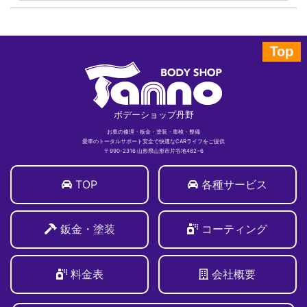
Top
ボデーショップ丹野
お車の修理・板金・塗装・車検・整備
愛車のトータルサポート安全で快適なCARライフをご提供
〒990-2316 山形県山形市片谷地482−6
TOP
各種サービス
鈑金・塗装
コーティング
料金表
会社概要