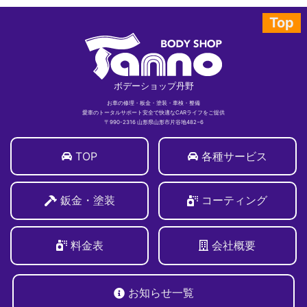
Top
ボデーショップ丹野
お車の修理・板金・塗装・車検・整備
愛車のトータルサポート安全で快適なCARライフをご提供
〒990-2316 山形県山形市片谷地482−6
TOP
各種サービス
鈑金・塗装
コーティング
料金表
会社概要
お知らせ一覧