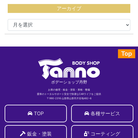
アーカイブ
Top
ボデーショップ丹野
お車の修理・板金・塗装・車検・整備
愛車のトータルサポート安全で快適なCARライフをご提供
〒990-2316 山形県山形市片谷地482−6
TOP
各種サービス
鈑金・塗装
コーティング