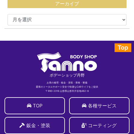
アーカイブ
Top
ボデーショップ丹野
お車の修理・板金・塗装・車検・整備
愛車のトータルサポート安全で快適なCARライフをご提供
〒990-2316 山形県山形市片谷地482−6
TOP
各種サービス
鈑金・塗装
コーティング