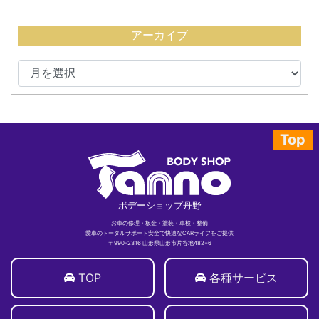
アーカイブ
Top
ボデーショップ丹野
お車の修理・板金・塗装・車検・整備
愛車のトータルサポート安全で快適なCARライフをご提供
〒990-2316 山形県山形市片谷地482−6
TOP
各種サービス