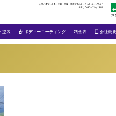
お車の修理・板金・塗装・車検・整備
愛車のトータルサポート安全で
快適なCARライフをご提供
・塗装
ボディーコーティング
料金表
会社概