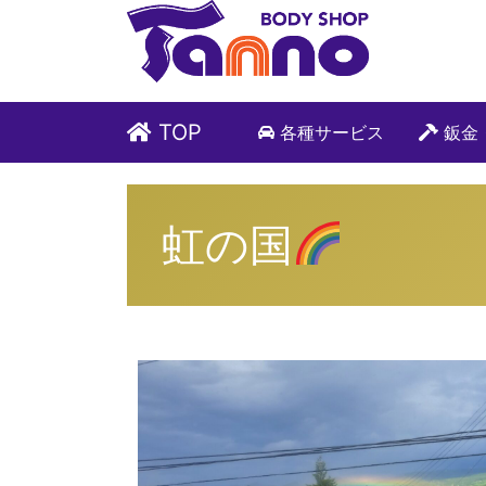
TOP
各種サービス
鈑金
虹の国