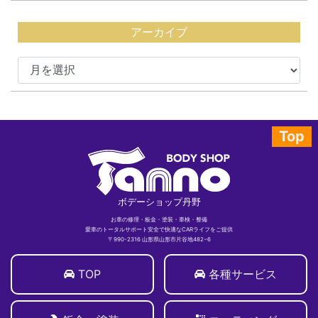
アーカイブ
Top
ボデーショップ丹野
お車の修理・板金・塗装・車検・整備
愛車のトータルサポート安全で快適なCARライフをご提供
〒990-2316 山形県山形市片谷地482−6
TOP
各種サービス