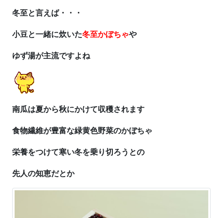
冬至と言えば・・・
小豆と一緒に炊いた
冬至かぼちゃ
や
ゆず湯が主流ですよね
南瓜は
夏から秋にかけて収穫されます
食物繊維が豊富な
緑黄色野菜のかぼちゃ
栄養をつけて
寒い冬を乗り切ろうとの
先人の知恵だとか