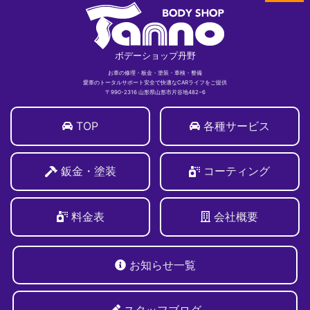
ボデーショップ丹野
お車の修理・板金・塗装・車検・整備
愛車のトータルサポート安全で快適なCARライフをご提供
〒990-2316 山形県山形市片谷地482−6
TOP
各種サービス
鈑金・塗装
コーティング
料金表
会社概要
お知らせ一覧