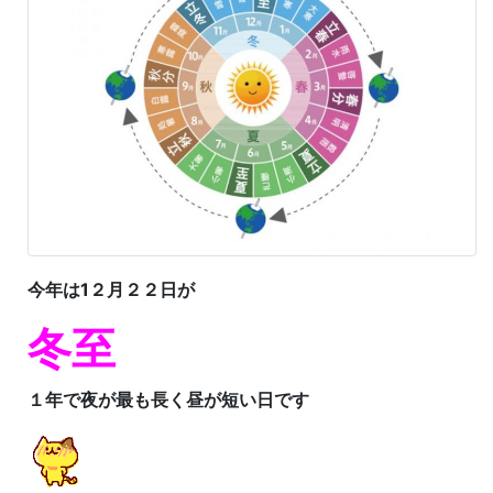
今年は1２月２２日が
冬至
１年で夜が最も長く
昼が短い日です