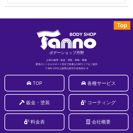
Top
ボデーショップ丹野
お車の修理・板金・塗装・車検・整備
愛車のトータルサポート安全で快適なCARライフをご提供
〒990-2316 山形県山形市片谷地482−6
TOP
各種サービス
鈑金・塗装
コーティング
料金表
会社概要